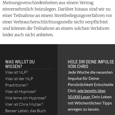
Meinungsverschiedenheiten aus einem Vertrag
einvernehmlich beizulegen. Darüber hinaus sind wir zu
einer Teilnahme an einem Streitbeilegungsverfahren vor
einer Verbraucherschlichtungsstelle nicht verpflichtet
und können die Teilnahme an einem solchen Verfahren
leider auch nicht anbieten.
WAS WILLST DU
HOLE DIR DEINE IMPULSE
WISSEN?
VON CHRIS
Was ist NLP?
Jede Woche die neuesten
Impulse für Deine
Was ist der NLP
Persönlichkeit Entscheide
Practitioner?
Dich,
wie bereits über
Was ist Hypnose?
50.000 Leser,
Dein Leben
Wie lerne ich Hypnose?
mit Wöchentlichen Tipps
Wer ist Chris Mulzer?
anregen zu lassen.
Besser Leben, das Buch.