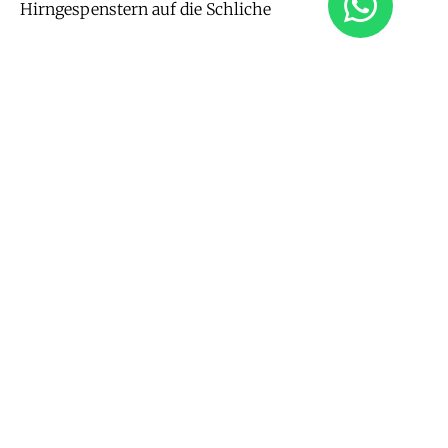
Hirngespenstern auf die Schliche
CHRIS MULZER | 12. JULI 2026
Selbst- oder Fremdbestimmt
Lebst Du DEIN Leben oder was Dir gesagt wurde?
WAS WILLST DU
HOLE DIR DEINE IMPULSE
WISSEN?
VON CHRIS
Was ist NLP?
Jede Woche die neuesten
Impulse für Deine
Was ist der NLP
Persönlichkeit Entscheide
Practitioner?