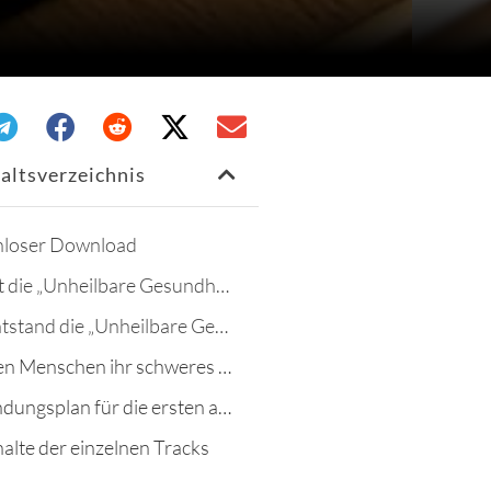
haltsverzeichnis
nloser Download
Was ist die „Unheilbare Gesundheit“?
Wie entstand die „Unheilbare Gesundheit”?
Kranken Menschen ihr schweres Los erleichtern
Anwendungsplan für die ersten acht Wochen
halte der einzelnen Tracks