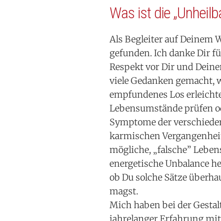
Was ist die „Unheil
Als Begleiter auf Deinem 
gefunden. Ich danke Dir f
Respekt vor Dir und Deiner
viele Gedanken gemacht, wi
empfundenes Los erleichte
Lebensumstände prüfen ode
Symptome der verschiede
karmischen Vergangenheit
mögliche, „falsche” Lebe
energetische Unbalance he
ob Du solche Sätze überha
magst.
Mich haben bei der Gesta
jahrelanger Erfahrung mi