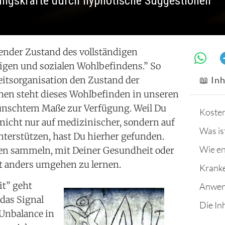
ngskräfte durch hypnotische Suggestionen
tender Zustand des vollständigen
tigen und sozialen Wohlbefindens.” So
eitsorganisation den Zustand der
📖 In
hen steht dieses Wohlbefinden in unseren
wünschtem Maße zur Verfügung. Weil Du
Koste
 nicht nur auf medizinischer, sondern auf
nterstützen, hast Du hierher gefunden.
en sammeln, mit Deiner Gesundheit oder
t anders umgehen zu lernen.
it” geht
 das Signal
Die In
Unbalance in