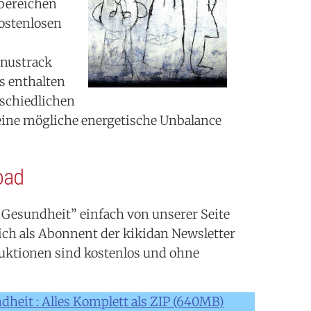
bereichen
kostenlosen
nustrack
ks enthalten
rschiedlichen
eine mögliche energetische Unbalance
oad
 Gesundheit” einfach von unserer Seite
ch als Abonnent der kikidan Newsletter
duktionen sind kostenlos und ohne
dheit : Alles Komplett als ZIP (640MB)