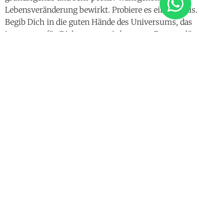
Lebensveränderung bewirkt. Probiere es einfach aus.
Begib Dich in die guten Hände des Universums, das
immer gut für Dich sorgen wird – wenn Du es zulässt.
Hypnotic Samadhi
·
On The Path To Enlightenment: Erfülltes Sein – Sample
Zusätzliche Informationen
medium
FLAC Audio Download, MP3 Audio Download, PDF
Download
downloadgroesse
1 GB
spieldauer
2 Std. 15 Min.