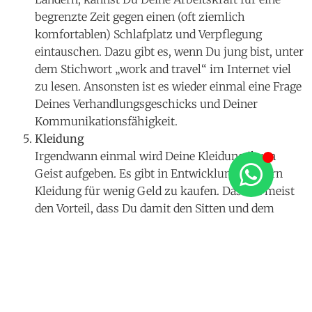
begrenzte Zeit gegen einen (oft ziemlich
komfortablen) Schlafplatz und Verpflegung
eintauschen. Dazu gibt es, wenn Du jung bist, unter
dem Stichwort „work and travel“ im Internet viel
zu lesen. Ansonsten ist es wieder einmal eine Frage
Deines Verhandlungsgeschicks und Deiner
Kommunikationsfähigkeit.
Kleidung
Irgendwann einmal wird Deine Kleidung ihren
Geist aufgeben. Es gibt in Entwicklungsländern
Kleidung für wenig Geld zu kaufen. Das hat meist
den Vorteil, dass Du damit den Sitten und dem
Klima des jeweiligen Landes angepasst bist. In
industrialisierten Ländern findest Du im Internet
unter „Charity Store“ Adressen, die Dir für wenig
Geld getragene Kleidung bieten. In der ganzen Welt
stöbere ich gerne in second hand Läden und habe