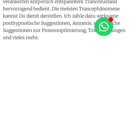
verankerten körperlich entspanntem Trancezustand
hervorragend bedient. Die meisten Trancephänomene
kannst Du damit darstellen. Ich zähle dazu wirksame
posthypnotische Suggestionen, Amnesie, strategische
Suggestionen zur Prozessoptimierung, Traumalösungen
und vieles mehr.
Wenn Dein Erfahrungsschatz zunimmt, möchtest Du
Dich vielleicht an wirklich fortgeschrittene Techniken
wagen. Dazu gehören die kontrollierte Anästhesie, bis
hin zu Operationen am offenen Herzen OHNE
Betäubungsmittel (selbst gesehen), das Hervorrufen
optischer Phänomene, also positive und negative
Halluzination sowie Phänomene der subjektiven
Zeitverschiebung.
Eine Technik dazu besteht in der direkten Suggestion
nach Dave Elman. Diese kannst Du Dir in der oben
erwähnten Trance-Transkription aneignen. Du kannst