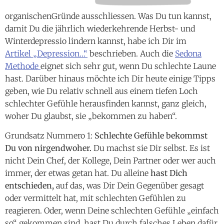
organischenGründe ausschliessen. Was Du tun kannst,
damit Du die jährlich wiederkehrende Herbst- und
Winterdepressio lindern kannst, habe ich Dir im
Artikel „Depression…“
beschrieben. Auch die
Sedona
Methode
eignet sich sehr gut, wenn Du schlechte Laune
hast. Darüber hinaus möchte ich Dir heute einige Tipps
geben, wie Du relativ schnell aus einem tiefen Loch
schlechter Gefühle herausfinden kannst, ganz gleich,
woher Du glaubst, sie „bekommen zu haben“.
Grundsatz Nummero 1:
Schlechte Gefühle bekommst
Du von nirgendwoher.
Du machst sie Dir selbst. Es ist
nicht Dein Chef, der Kollege, Dein Partner oder wer auch
immer, der etwas getan hat. Du alleine
hast Dich
entschieden,
auf das, was Dir Dein Gegenüber gesagt
oder vermittelt hat, mit schlechten Gefühlen zu
reagieren. Oder, wenn Deine schlechten Gefühle „einfach
so“ gekommen sind, hast Du durch falsches Leben dafür