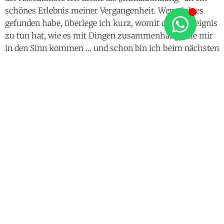
schönes Erlebnis meiner Vergangenheit. Wenn ich es
gefunden habe, überlege ich kurz, womit dieses Ereignis
zu tun hat, wie es mit Dingen zusammenhängt, die mir
in den Sinn kommen … und schon bin ich beim nächsten
Ereignis gelandet.
Auch hier verweile ich nicht lange sonder finde durch
SCHNELLE Assoziation wieder ein schönes Ereignis in
meinem Leben. Das wiederhole ich für etwa 10 – 15
Minuten sehr konzentriert. Von einem positivem
Ereignis zum nächsten. Ich tauche gerade so lange ein,
bis ein Funken der damaligen positiven Gefühle in mir
hängen bleibt.
Dein großer Fehler ist es nach meiner Meinung ja,
unbewusst
die schlechten Gefühle zu verstärken. Eben
zum Beispiel mit einem „kreisenden“ internen Dialog, in
einer „Schleife“ die in gleich nörgelndem oder