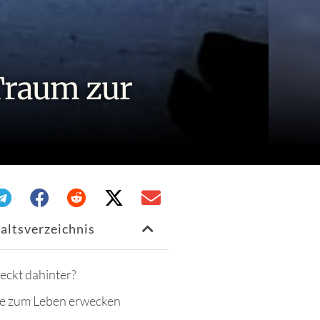
Traum zur
haltsverzeichnis
eckt dahinter?
e zum Leben erwecken