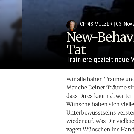
CHRIS MULZER
|
03. Nov
New-Behavi
Tat
Trainiere gezielt neue
Wir alle haben Träume und 
Manche Deiner Träume sind
dass Du es kaum abwarten 
Wünsche haben sich viell
Unterbewusstseins verste
wieder auf. Was Dir viellei
vagen Wünschen ins Hand