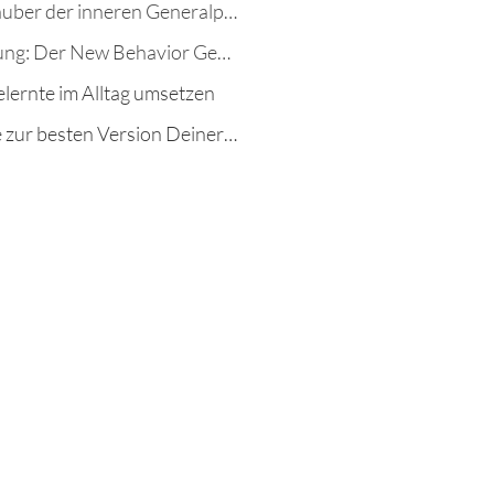
Der Zauber der inneren Generalprobe
Anleitung: Der New Behavior Generator
lernte im Alltag umsetzen
Werde zur besten Version Deiner selbst