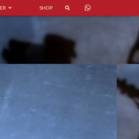
ER
SHOP