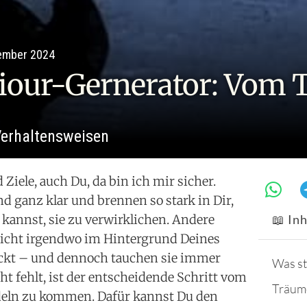
ember 2024
our-Gernerator: Vom 
 Verhaltensweisen
Ziele, auch Du, da bin ich mir sicher.
 ganz klar und brennen so stark in Dir,
kannst, sie zu verwirklichen. Andere
📖 In
eicht irgendwo im Hintergrund Deines
ckt – und dennoch tauchen sie immer
Was st
cht fehlt, ist der entscheidende Schritt vom
Träum
eln zu kommen. Dafür kannst Du den