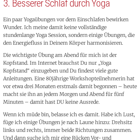
Wunder. Ich meine damit keine vollständige
stundenlange Yoga Session, sondern einige Übungen, die
den Energiefluss in Deinem Körper harmonisieren.
Die wichtigste Übung am Abend für mich ist der
Kopfstand. Im Internet brauchst Du nur „Yoga
Kopfstand“ einzugeben und Du findest viele gute
Anleitungen. Eine 80jährige Workshopteilnehmerin hat
vor etwa drei Monaten erstmals damit begonnen – heute
macht sie ihn an jedem Morgen und Abend für fünf
Minuten – damit hast DU keine Ausrede.
Wenn ich müde bin, belasse ich es damit. Habe ich Lust,
füge ich einige Übungen je nach Laune hinzu: Drehsitz
links und rechts, immer beide Richtungen zusammen.
Und dann suche ich mir eine Rücken Vor- und
Rückbeuge aus. Das dauert zusammen keine fünf
Minuten. Vorher habe ich mich bereits „bettfertig“
gemacht. Dann kann ich nach meiner Phase der