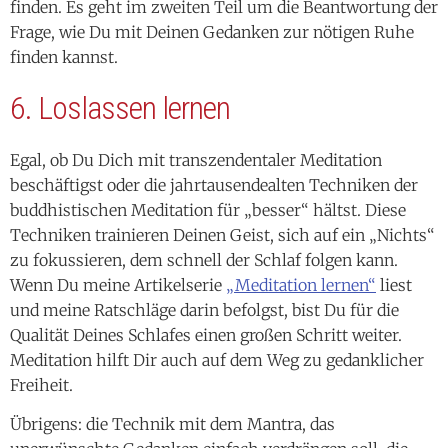
6. Loslassen lernen
Egal, ob Du Dich mit transzendentaler Meditation
beschäftigst oder die jahrtausendealten Techniken der
buddhistischen Meditation für „besser“ hältst. Diese
Techniken trainieren Deinen Geist, sich auf ein „Nichts“
zu fokussieren, dem schnell der Schlaf folgen kann.
Wenn Du meine Artikelserie
„Meditation lernen“
liest
und meine Ratschläge darin befolgst, bist Du für die
Qualität Deines Schlafes einen großen Schritt weiter.
Meditation hilft Dir auch auf dem Weg zu gedanklicher
Freiheit.
Übrigens: die Technik mit dem Mantra, das
unerwünschte Gedanken einfach verdrängen soll, die
findest Du im Hausmittel des
„Schafezählens“
wieder.
Die Anleitung lautet: Sprich mit Deiner inneren Stimme