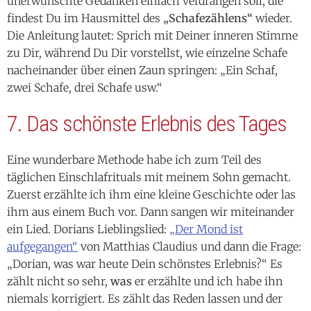
zu Dir, während Du Dir vorstellst, wie einzelne Schafe
nacheinander über einen Zaun springen: „Ein Schaf,
zwei Schafe, drei Schafe usw.“
7. Das schönste Erlebnis des Tages
Eine wunderbare Methode habe ich zum Teil des
täglichen Einschlafrituals mit meinem Sohn gemacht.
Zuerst erzählte ich ihm eine kleine Geschichte oder las
ihm aus einem Buch vor. Dann sangen wir miteinander
ein Lied. Dorians Lieblingslied:
„Der Mond ist
aufgegangen“
von Matthias Claudius und dann die Frage:
„Dorian, was war heute Dein schönstes Erlebnis?“ Es
zählt nicht so sehr,
was
er erzählte und ich habe ihn
niemals korrigiert. Es zählt das Reden lassen und der
Fokus auf das Positive
des Tages. Das ist angewandtes
NLP: Deine Landkarte schafft die Realität. Wenn Du
Kinder hast, baue diese Frage regelmässig in Deine