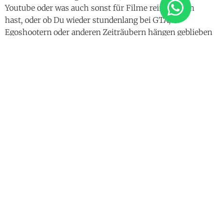
bist.
Bildschirme senden eine bläuliche Lichtstrahlung
aus, die Dich wach halten.
Punkt. Und der Inhalt: wie
abgestumpft bist Du eigentlich, wenn Du Dir auf Netflix
einen Horrorfilm ansiehst und dann ruhige und schöne
Träume erwartest.
Mache es Dir zur Regel,
mindestens eine Stunde
vor
dem Schlafengehen keine Bildschirmaktionen zu
veranstalten. Dazu gehört auch das Starren auf Dein
iPhone und das endlose Twittern, WhatsAppen oder
WeChatten.
Eine Stunde vor Schlafen: Bildschirm aus.
Das ist ein
gutes Prinzip in unserer digitalisierten Zeit. Wie wäre es
denn, zur Abwechslung einfach einmal ein richtiges
Buch zu lesen? Ich meine so eins, mit echten
Papierblättern, vielleicht sogar meines:
„Besser Leben“
.
Ich habe das Buch in viele kurze Unterkapitel gegliedert,
die Dir wichtige Gedanken mit in den Schlaf geben. Na