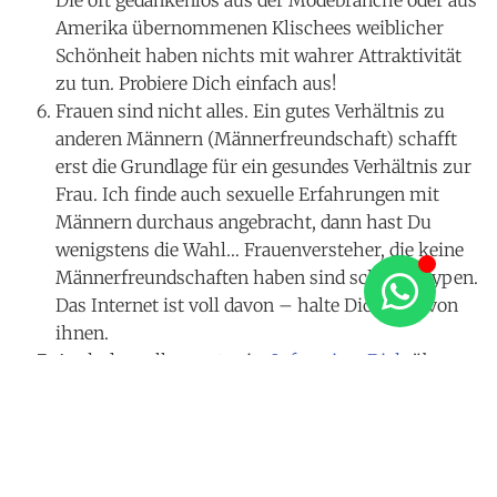
Amerika übernommenen Klischees weiblicher
Schönheit haben nichts mit wahrer Attraktivität
zu tun. Probiere Dich einfach aus!
Frauen sind nicht alles. Ein gutes Verhältnis zu
anderen Männern (Männerfreundschaft) schafft
erst die Grundlage für ein gesundes Verhältnis zur
Frau. Ich finde auch sexuelle Erfahrungen mit
Männern durchaus angebracht, dann hast Du
wenigstens die Wahl… Frauenversteher, die keine
Männerfreundschaften haben sind schräge Typen.
Das Internet ist voll davon – halte Dich fern von
ihnen.
Auch das soll gesagt sein
:
Informiere Dich
über
Verh
ütung und Geschlechtskrankheiten. Ein
Kondom solltest Du in der Phase des Ausprobierens
IMMER
benutzen, gleichgültig, ob Deine
Partnerinnen (oder Deine Partner) selbst aktive