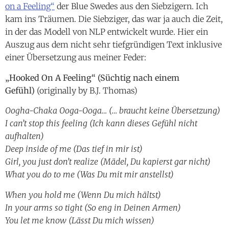
on a Feeling“
der Blue Swedes aus den Siebzigern. Ich
kam ins Träumen. Die Siebziger, das war ja auch die Zeit,
in der das Modell von NLP entwickelt wurde. Hier ein
Auszug aus dem nicht sehr tiefgründigen Text inklusive
einer Übersetzung aus meiner Feder:
„Hooked On A Feeling“ (Süchtig nach einem
Gefühl)
(originally by B.J. Thomas)
Oogha-Chaka Ooga-Ooga… (… braucht keine Übersetzung)
I can’t stop this feeling (Ich kann dieses Gefühl nicht
aufhalten)
Deep inside of me (Das tief in mir ist)
Girl, you just don’t realize (Mädel, Du kapierst gar nicht)
What you do to me (Was Du mit mir anstellst)
When you hold me (Wenn Du mich hältst)
In your arms so tight (So eng in Deinen Armen)
You let me know (Lässt Du mich wissen)