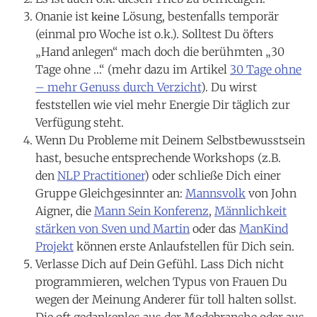
Onanie ist
Lösung, bestenfalls temporär
keine
(einmal pro Woche ist o.k.). Solltest Du öfters
„Hand anlegen“ mach doch die berühmten „30
Tage ohne …“ (mehr dazu im Artik
el
30 Tage ohne
– mehr Genuss durch Verzicht
).
Du wirst
feststellen wie viel mehr Energie Dir täglich zur
Verfügung steht.
Wenn Du Probleme mit Deinem Selbstbewusstsein
hast, besuche entsprechende Workshops (z.B.
den
NLP Practitioner
) oder schließe Dich einer
Gruppe Gleichgesinnter an:
Mannsvolk
von John
Aigner, die
Mann Sein Konferenz
,
Männlichkeit
stärken von Sven und Martin
oder das
ManKind
Projekt
können erste Anlaufstellen für Dich sein.
Verlasse Dich auf Dein Gefühl. Lass Dich nicht
programmieren, welchen Typus von Frauen Du
wegen der Meinung Anderer für toll halten sollst.
Die oft gedankenlos aus der Modebranche oder aus