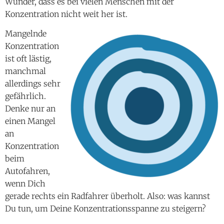
Wunder, dass es bei vielen Menschen mit der
Konzentration nicht weit her ist.
Mangelnde
Konzentration
ist oft lästig,
manchmal
allerdings sehr
gefährlich.
Denke nur an
einen Mangel
an
Konzentration
beim
Autofahren,
wenn Dich
gerade rechts ein Radfahrer überholt. Also: was kannst
Du tun, um Deine Konzentrationsspanne zu steigern?